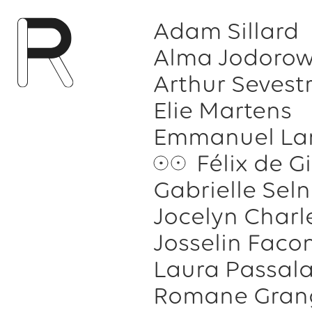
Adam Sillard
Alma Jodorow
Arthur Sevest
Elie Martens
Emmanuel La
Félix de G
Gabrielle Seln
Jocelyn Charl
Josselin Faco
Laura Passal
Romane Gran