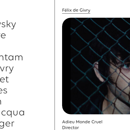
Félix de Givry
sky
re
ntam
ivry
et
es
n
acqua
ger
Adieu Monde Cruel
Director