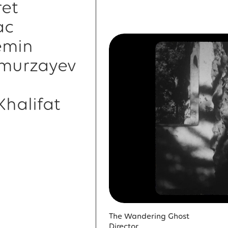
et
ac
emin
murzayev
Khalifat
The Wandering Ghost
Director